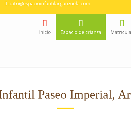
patri@espacioinfantilarganzuela.com
Inicio
Espacio de crianza
Matrícul
Infantil Paseo Imperial, A