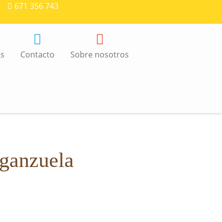
671 356 743
as
Contacto
Sobre nosotros
rganzuela