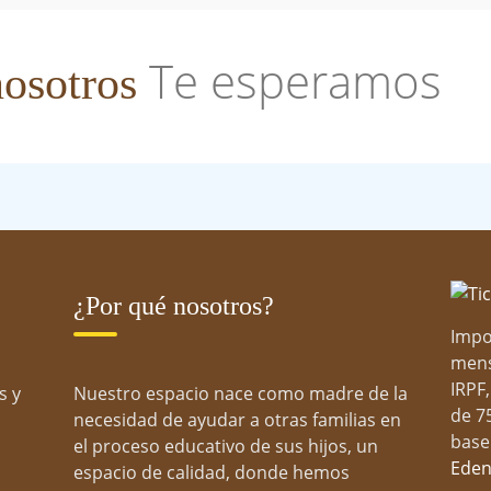
Te esperamos
nosotros
en a conocer la escuela de Paseo Imperi
tantas familias de Arganzuela nos eligen. Solicita tu
¿Por qué nosotros?
Impo
mens
IRPF
s y
Nuestro espacio nace como madre de la
de 7
necesidad de ayudar a otras familias en
base
el proceso educativo de sus hijos, un
Eden
espacio de calidad, donde hemos