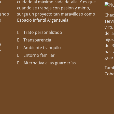
n
cuidado al máximo cada detalle. Y es que
cuando se trabaja con pasión y mimo,
iendo
surge un proyecto tan maravilloso como
Cheq
o
Espacio Infantil Arganzuela.
serv
virtu
Trato personalizado
de la
hijos
Transparencia
0
de I
Ambiente tranquilo
e
hast
Entorno familiar
guar
Alternativa a las guarderías
Tamb
📞 Llamar al centro
Cob
O escríbenos un mensaje