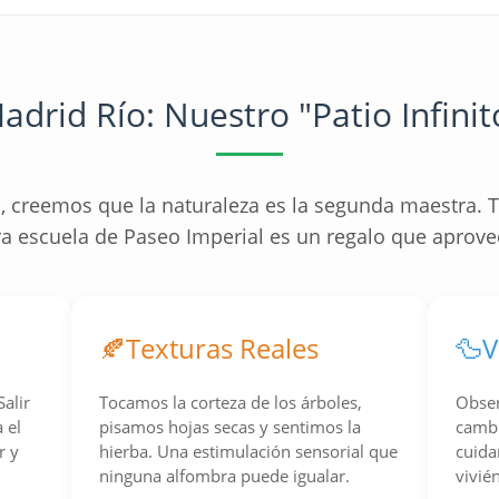
adrid Río: Nuestro "Patio Infinit
a, creemos que la naturaleza es la segunda maestra. T
ra escuela de Paseo Imperial es un regalo que aprove
🍂
Texturas Reales
🦆
V
alir
Tocamos la corteza de los árboles,
Obser
 el
pisamos hojas secas y sentimos la
cambi
r y
hierba. Una estimulación sensorial que
cuida
ninguna alfombra puede igualar.
vivié