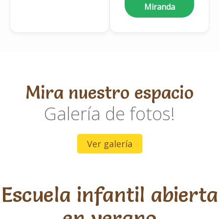
Miranda
Alba
Fuentes
Muñoz
Educadora
Mira nuestro espacio
Galería de fotos!
Ver galería
Laura
María
Cordero
Escuela infantil abierta
Sánchez
en verano