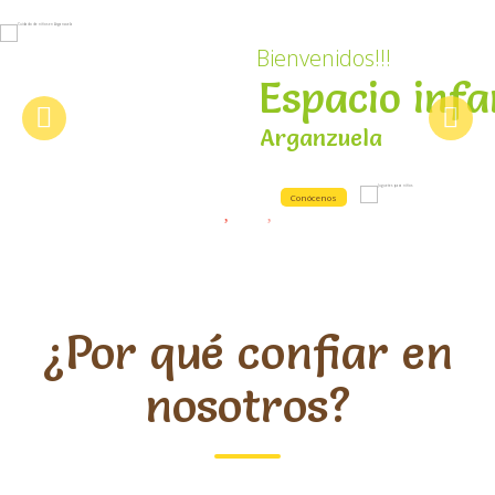
B
i
e
n
v
e
n
i
d
o
s
!
!
!
E
s
p
a
c
i
o
i
n
f
a
A
r
g
a
n
z
u
e
l
a
Conócenos
¿Por qué confiar en
nosotros?