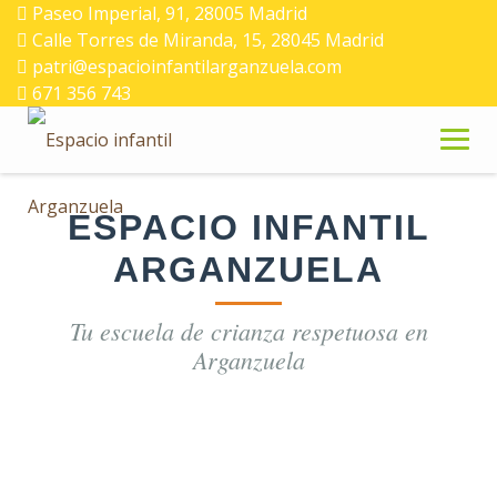
Skip
Paseo Imperial, 91, 28005 Madrid
to
Calle Torres de Miranda, 15, 28045 Madrid
content
patri@espacioinfantilarganzuela.com
671 356 743
ESPACIO INFANTIL
ARGANZUELA
Tu escuela de crianza respetuosa en
Arganzuela