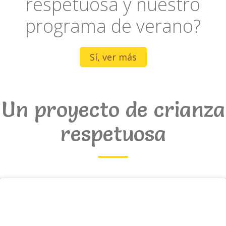
respetuosa y nuestro
Educadora
programa de verano?
Sí, ver más
Un proyecto de crianza
respetuosa