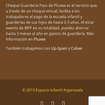
Cheque Guardería Pass de Pluxee es el servicio que,
estimulante. Disfruto profundamente de la lectura,
a través de un cheque virtual, facilita a los
pasear y charlar, lo que enriquece mi enfoque
trabajadores el pago de la escuela infantil y
pedagógico y me ayuda a fomentar el amor por el
guarderías de sus hijos de hasta 0-3 años. Al estar
conocimiento en mis alumnos. Me encanta la
exento de IRPF en su totalidad, puedes ahorrar
naturaleza y tengo un gran amor por los niños, lo
hasta 3 meses al año en gastos de guardería. Más
que me llevó a elegir esta vocación. Mi objetivo es
información en
Pluxee
siempre brindarles las herramientas necesarias
para que desarrollen su potencial al máximo y se
También trabajamos con
Up-Spain
y
Cobee
conviertan en individuos curiosos y seguros de sí
mismos, mientras también construyo relaciones
significativas con sus familias y creo un entorno
acogedor en la escuelita.
© 2019 Espacio infantil Arganzuela