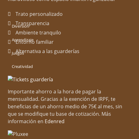
¿A qué dedico el tiempo?
Trato personalizado
Transparencia
Diversión
Ambiente tranquilo
Aprendizaje
Entorno familiar
Alternativa a las guarderías
Juegos
Creatividad
Importante ahorro a la hora de pagar la
Más sobre mí
mensualidad. Gracias a la exención de IRPF, te
beneficias de un ahorro medio de 75€ al mes, sin
Soy una apasionada profesora de educación infantil,
que se modifique tu base de cotización. Más
dedicada a inspirar y guiar a los más pequeños en
información en
Edenred
su camino de aprendizaje. Mi naturaleza
extrovertida y mi creatividad innata me permiten
crear un ambiente educativo dinámico y