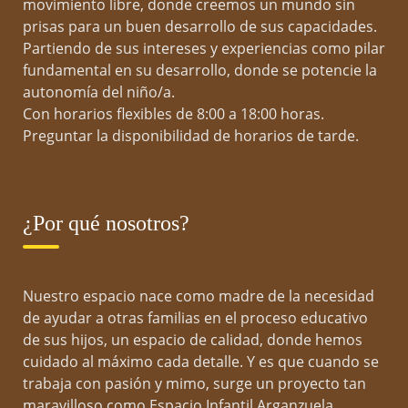
movimiento libre, donde creemos un mundo sin
directamente en el aula. Obtener estrategias
prisas para un buen desarrollo de sus capacidades.
prácticas para motivar al alumnado, gestionar
Partiendo de sus intereses y experiencias como pilar
el comportamiento en clase y crear un
fundamental en su desarrollo, donde se potencie la
ambiente de aprendizaje inclusivo. Identificar y
autonomía del niño/a.
abordar las dificultades de aprendizaje y las
Con horarios flexibles de 8:00 a 18:00 horas.
necesidades educativas especiales.
Preguntar la disponibilidad de horarios de tarde.
 Atención a la Diversidad Infantil,
Primaria y Secundaria
¿Por qué nosotros?
Técnicas y Dinámica del
Comportamiento y de la Conducta
en Infantil, Primaria y Secundaria
Nuestro espacio nace como madre de la necesidad
Habilidades Sociales y
de ayudar a otras familias en el proceso educativo
Comunicativas en el ejercicio de la
de sus hijos, un espacio de calidad, donde hemos
Función Docente
cuidado al máximo cada detalle. Y es que cuando se
trabaja con pasión y mimo, surge un proyecto tan
maravilloso como Espacio Infantil Arganzuela.