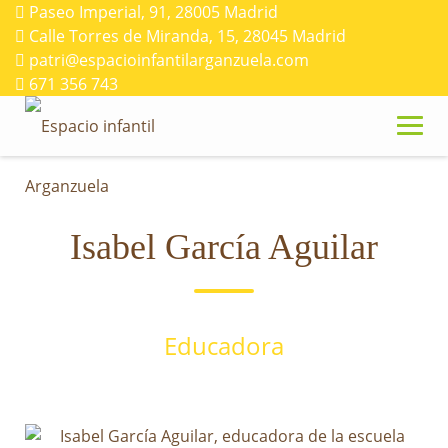
Skip
Paseo Imperial, 91, 28005 Madrid
to
Calle Torres de Miranda, 15, 28045 Madrid
content
patri@espacioinfantilarganzuela.com
671 356 743
Isabel García Aguilar
Educadora