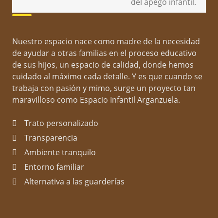
¿Por qué nosotros?
del apego infantil.
Nuestro espacio nace como madre de la necesidad
¿A qué dedico el tiempo?
de ayudar a otras familias en el proceso educativo
de sus hijos, un espacio de calidad, donde hemos
cuidado al máximo cada detalle. Y es que cuando se
trabaja con pasión y mimo, surge un proyecto tan
En mi parcelita de autocuidado, ocio y tiempo libre
maravilloso como Espacio Infantil Arganzuela.
siempre hay lugar para pasar tiempo con mi familia
y amigos, para los animales y para dedicar tiempo a
Trato personalizado
mis maquetas de flores.
Transparencia
Ambiente tranquilo
Más sobre mí
Entorno familiar
Alternativa a las guarderías
Soy psicóloga infantil, cumpliendo con esto el sueño
de mi vida. Desde bien pequeña sentí el deseo de