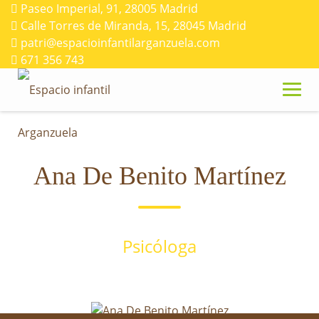
Skip
Paseo Imperial, 91, 28005 Madrid
to
Calle Torres de Miranda, 15, 28045 Madrid
content
patri@espacioinfantilarganzuela.com
671 356 743
Ana De Benito Martínez
Psicóloga