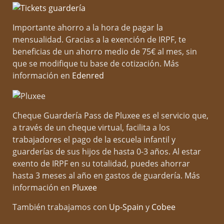
cuidar y acompañar a peques en su desarrollo y en
sus necesidades individuales. Ahora tengo la suerte
Importante ahorro a la hora de pagar la
de colaborar con Espacio Infantil Arganzuela, un
mensualidad. Gracias a la exención de IRPF, te
lugar donde la infancia se cuida con respeto,
beneficias de un ahorro medio de 75€ al mes, sin
disponibilidad plena y mucho amor.
que se modifique tu base de cotización. Más
Mi trabajo consiste en observar a los peques en la
información en
Edenred
escuelita, en su espacio natural y de confort, para
poder comprender mejor sus necesidades
emocionales, su forma de relacionarse y su manera
única de estar en el mundo.
Cheque Guardería Pass de Pluxee es el servicio que,
a través de un cheque virtual, facilita a los
A partir de esas observaciones, acompaño a las
trabajadores el pago de la escuela infantil y
familias y al equipo educativo ofreciendo
guarderías de sus hijos de hasta 0-3 años. Al estar
orientación, asesorías familiares e intervención
exento de IRPF en su totalidad, puedes ahorrar
psicológica si es necesario; siendo esta siempre a
hasta 3 meses al año en gastos de guardería. Más
través del juego, como principal herramienta de
información en
Pluxee
vínculo y expresión en la infancia.
También trabajamos con
Up-Spain
y
Cobee
Mi trabajo se realiza desde una mirada de crianza